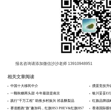
报名咨询请添加微信沙沙老师 13910948951
相关文章阅读
中国十大移民中介
掼蛋竞技升
一颗秋糖两头甜 今年最甜是南京
银川妥妥E
活动强化
践行“千万工程” 助推乡村振兴 祁县酥梨品
红旗品牌战
牌“梨”动
赛道酷跑“旗”趣加码，红旗HS3 PHEV&红旗HS7
香港国际眼