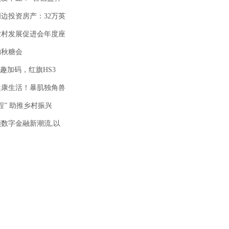
边投资房产：32万英
农村发展促进会年度座
的秋糖会
”趣加码，红旗HS3
健康生活！暴肌独角兽
程” 助推乡村振兴
数字金融新潮流,以