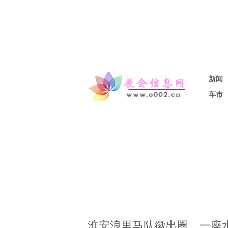
新闻
车市
淮安浪里马队徽出圈，一座