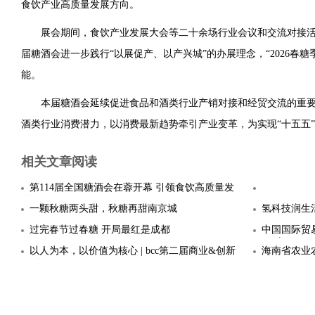
食饮产业高质量发展方向。
展会期间，食饮产业发展大会等二十余场行业会议和交流对接
届糖酒会进一步践行“以展促产、以产兴城”的办展理念，“2026春糖
能。
本届糖酒会延续促进食品和酒类行业产销对接和经贸交流的重
酒类行业消费潜力，以消费最新趋势牵引产业变革，为实现“十五五
相关文章阅读
第114届全国糖酒会在蓉开幕 引领食饮高质量发
展
一颗秋糖两头甜，秋糖再甜南京城
氢科技润生
过完春节过春糖 开局最红是成都
中国国际贸
作备忘录
以人为本，以价值为核心 | bcc第二届商业&创新
海南省农业
峰会圆