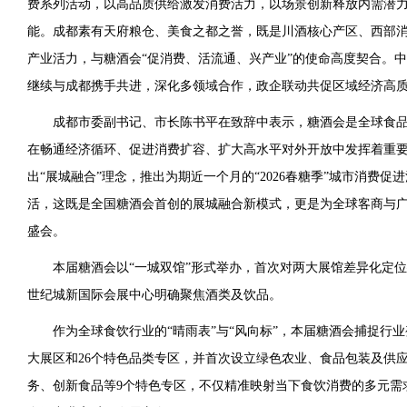
费系列活动，以高品质供给激发消费活力，以场景创新释放内需潜
能。成都素有天府粮仓、美食之都之誉，既是川酒核心产区、西部
产业活力，与糖酒会“促消费、活流通、兴产业”的使命高度契合。
继续与成都携手共进，深化多领域合作，政企联动共促区域经济高
成都市委副书记、市长陈书平在致辞中表示，糖酒会是全球食
在畅通经济循环、促进消费扩容、扩大高水平对外开放中发挥着重
出“展城融合”理念，推出为期近一个月的“2026春糖季”城市消费
活，这既是全国糖酒会首创的展城融合新模式，更是为全球客商与
盛会。
本届糖酒会以“一城双馆”形式举办，首次对两大展馆差异化定
世纪城新国际会展中心明确聚焦酒类及饮品。
作为全球食饮行业的“晴雨表”与“风向标”，本届糖酒会捕捉行
大展区和26个特色品类专区，并首次设立绿色农业、食品包装及供
务、创新食品等9个特色专区，不仅精准映射当下食饮消费的多元需