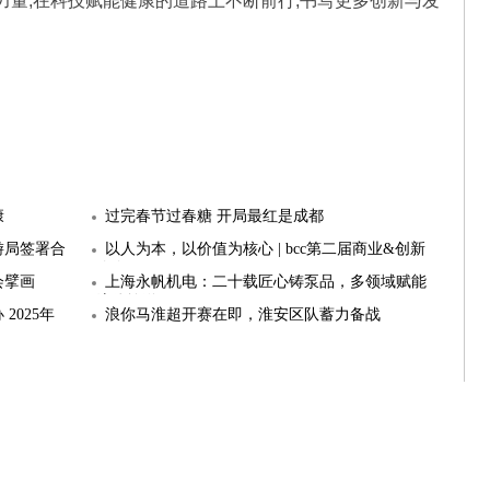
力量,在科技赋能健康的道路上不断前行,书写更多创新与发
康
过完春节过春糖 开局最红是成都
游局签署合
以人为本，以价值为核心 | bcc第二届商业&创新
峰会圆
会擘画
上海永帆机电：二十载匠心铸泵品，多领域赋能
流体输送
2025年
浪你马淮超开赛在即，淮安区队蓄力备战