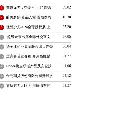
1
09.02
赛道无界，热爱不止！“喜德
2
10.30
醉美黔韵 贵品入浙 首届多彩
3
07.20
优酷少儿2024全球授权展·上
4
07.05
超级未来出席全球外交官文
5
08.04
扬子江药业集团联合四大连锁
6
01.27
过完春节过春糖 开局最红是
7
11.06
Honda携全领域产品及安全技
8
04.12
金元期货股份有限公司开展乡
9
11.27
文玩魅力无限,利川盛情有约!