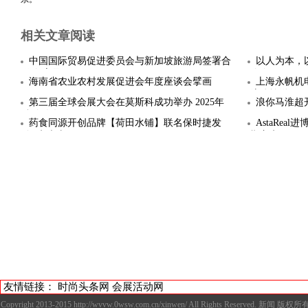
相关文章阅读
中国国际贸易促进委员会与新加坡旅游局签署合
以人为本，以
作备忘录
峰会圆
海南省农业农村发展促进会年度座谈会擘画
上海永帆机
流体输送
第三届全球会展大会在莫斯科成功举办 2025年
浪你马淮超
参会人数
药食同源开创品牌【荷田水铺】联名保时捷发
AstaRe
布“七大山
期主义
友情链接：
时尚头条网
会展活动网
Copyright 2013-2015 http://wvvw.0wsw.com.cn/xinwen/ All Righ