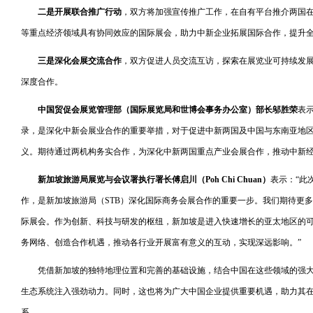
二是开展联合推广行动
，双方将加强宣传推广工作，在自有平台推介两国
等重点经济领域具有协同效应的国际展会，助力中新企业拓展国际合作，提升
三是深化会展交流合作
，双方促进人员交流互访，探索在展览业可持续发
深度合作。
中国贸促会展览管理部（国际展览局和世博会事务办公室）部长邬胜荣
表
录，是深化中新会展业合作的重要举措，对于促进中新两国及中国与东南亚地
义。期待通过两机构务实合作，为深化中新两国重点产业会展合作，推动中新经
新加坡旅游局展览与会议署执行署长傅启川（
Poh Chi Chuan
）
表示：“此
作，是新加坡旅游局（STB）深化国际商务会展合作的重要一步。我们期待更
际展会。作为创新、科技与研发的枢纽，新加坡是进入快速增长的亚太地区的
务网络、创造合作机遇，推动各行业开展富有意义的互动，实现深远影响。”
凭借新加坡的独特地理位置和完善的基础设施，结合中国在这些领域的强大
生态系统注入强劲动力。同时，这也将为广大中国企业提供重要机遇，助力其
系。