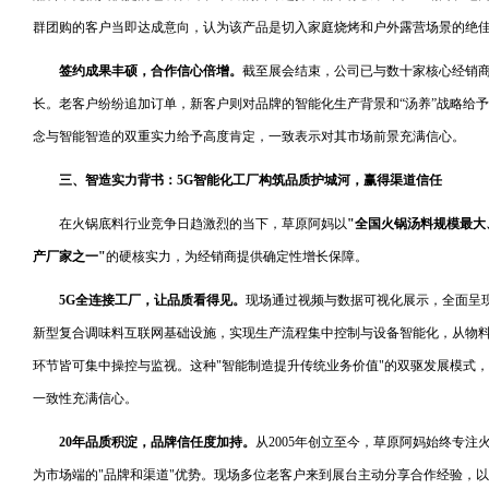
群团购的客户当即达成意向，认为该产品是切入家庭烧烤和户外露营场景的绝
签约成果丰硕，合作信心倍增。
截至展会结束，公司已与数十家核心经销
长。老客户纷纷追加订单，新客户则对品牌的智能化生产背景和“汤养”战略给予
念与智能智造的双重实力给予高度肯定，一致表示对其市场前景充满信心。
三、智造实力背书：5G智能化工厂构筑品质护城河，赢得渠道信任
在火锅底料行业竞争日趋激烈的当下，草原阿妈以
"全国火锅汤料规模最
产厂家之一"
的硬核实力，为经销商提供确定性增长保障。
5G全连接工厂，让品质看得见。
现场通过视频与数据可视化展示，全面呈现
新型复合调味料互联网基础设施，实现生产流程集中控制与设备智能化，从物
环节皆可集中操控与监视。这种"智能制造提升传统业务价值"的双驱发展模式
一致性充满信心。
20年品质积淀，品牌信任度加持。
从2005年创立至今，草原阿妈始终专注
为市场端的"品牌和渠道"优势。现场多位老客户来到展台主动分享合作经验，