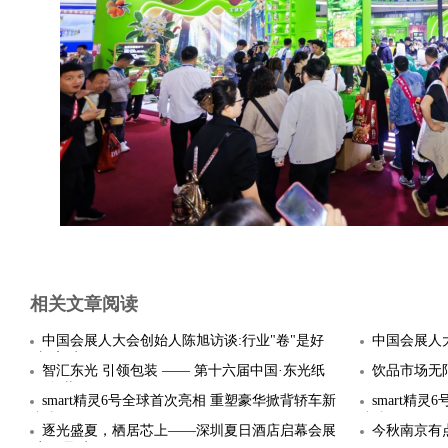
相关文章阅读
中国会展人大会创始人陈旭访谈:行业"卷"是好
中国会展人
事,高质量
智汇东光 引领包装 —— 第十六届中国·东光纸
饮品市场无
箱包装
里？
smart精灵6号全球首次亮相 重塑豪华掀背轿车新
smart精
标杆
标杆
逐光盛夏，栖居芯上——深圳夏日酒店启幕会展
今秋南京有