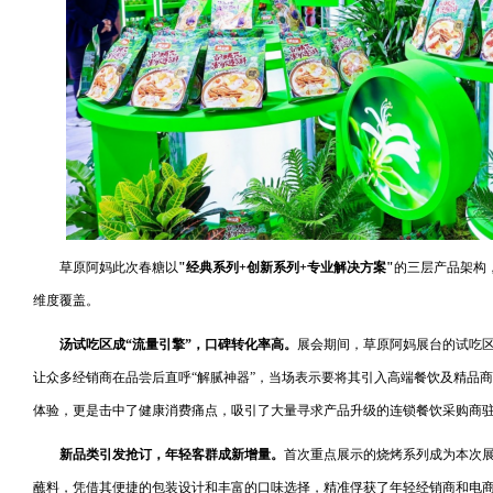
草原阿妈此次春糖以
"经典系列+创新系列+专业解决方案"
的三层产品架构
维度覆盖。
汤试吃区成“流量引擎”，口碑转化率高。
展会期间，草原阿妈展台的试吃
让众多经销商在品尝后直呼“解腻神器”，当场表示要将其引入高端餐饮及精品商
体验，更是击中了健康消费痛点，吸引了大量寻求产品升级的连锁餐饮采购商
新品类引发抢订，年轻客群成新增量。
首次重点展示的烧烤系列成为本次展会
蘸料，凭借其便捷的包装设计和丰富的口味选择，精准俘获了年轻经销商和电